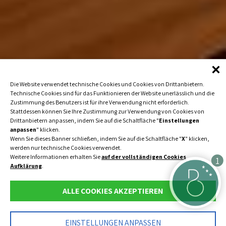
Die Website verwendet technische Cookies und Cookies von Drittanbietern.
Technische Cookies sind für das Funktionieren der Website unerlässlich und die
Zustimmung des Benutzers ist für ihre Verwendung nicht erforderlich.
Stattdessen können Sie Ihre Zustimmung zur Verwendung von Cookies von
Drittanbietern anpassen, indem Sie auf die Schaltfläche "
Einstellungen
anpassen
" klicken.
Wenn Sie dieses Banner schließen, indem Sie auf die Schaltfläche "
X
" klicken,
werden nur technische Cookies verwendet.
Weitere Informationen erhalten Sie
auf der vollständigen Cookies
1
Aufklärung
.
ALLE COOKIES AKZEPTIEREN
IT
EN
EINSTELLUNGEN ANPASSEN