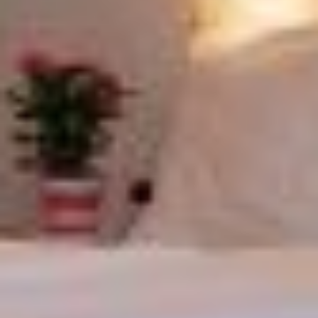
SICH WIRKLICH WIE IM URLAUB FÜHLEN
COLFOSCO
COLFOSCO, EIN ORT ZUM ENTDECKEN
PREISE
ANFRAGE
ONLINE BUCHEN